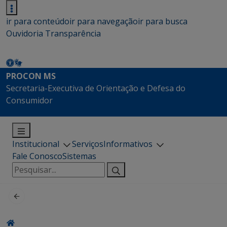
ir para conteúdo
ir para navegação
ir para busca
Ouvidoria
Transparência
PROCON MS
Secretaria-Executiva de Orientação e Defesa do
Consumidor
Institucional
Serviços
Informativos
Fale Conosco
Sistemas
Pesquisar
por: