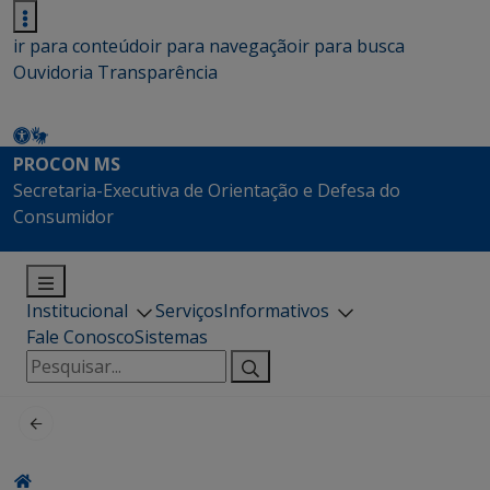
ir para conteúdo
ir para navegação
ir para busca
Ouvidoria
Transparência
PROCON MS
Secretaria-Executiva de Orientação e Defesa do
Consumidor
Institucional
Serviços
Informativos
Fale Conosco
Sistemas
Pesquisar
por: