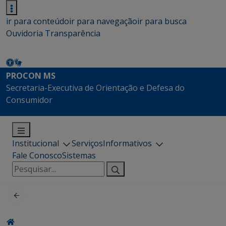
ir para conteúdo
ir para navegação
ir para busca
Ouvidoria
Transparência
PROCON MS
Secretaria-Executiva de Orientação e Defesa do
Consumidor
Institucional
Serviços
Informativos
Fale Conosco
Sistemas
Pesquisar
por: