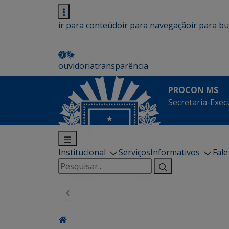
ir para conteúdo
ir para navegação
ir para b
ouvidoria
transparência
PROCON MS
Secretaria-Exec
Institucional
Serviços
Informativos
Fal
Pesquisar
por: