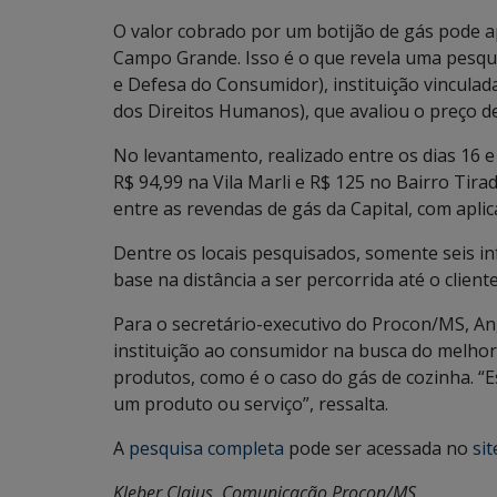
O valor cobrado por um botijão de gás pode a
Campo Grande. Isso é o que revela uma pesqu
e Defesa do Consumidor), instituição vinculada
dos Direitos Humanos), que avaliou o preço d
No levantamento, realizado entre os dias 16 e
R$ 94,99 na Vila Marli e R$ 125 no Bairro Ti
entre as revendas de gás da Capital, com aplic
Dentre os locais pesquisados, somente seis i
base na distância a ser percorrida até o client
Para o secretário-executivo do Procon/MS, An
instituição ao consumidor na busca do melhor 
produtos, como é o caso do gás de cozinha. “Es
um produto ou serviço”, ressalta.
A
pesquisa completa
pode ser acessada no
si
Kleber Clajus, Comunicação Procon/MS