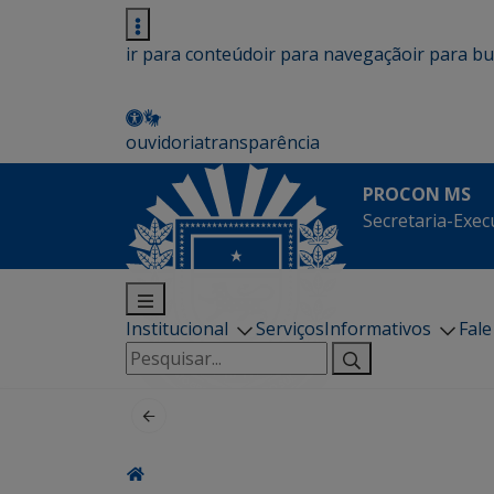
ir para conteúdo
ir para navegação
ir para b
ouvidoria
transparência
PROCON MS
Secretaria-Exec
Institucional
Serviços
Informativos
Fal
Pesquisar
por: