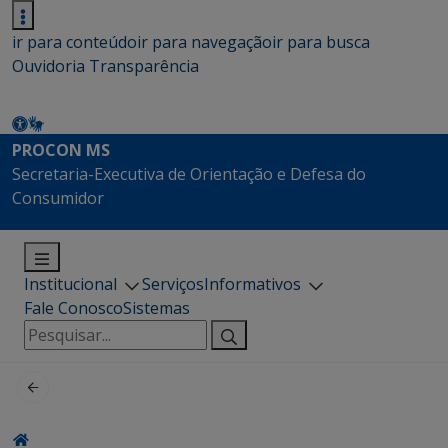
ir para conteúdo
ir para navegação
ir para busca
Ouvidoria
Transparência
PROCON MS
Secretaria-Executiva de Orientação e Defesa do
Consumidor
Institucional
Serviços
Informativos
Fale Conosco
Sistemas
Pesquisar
por: