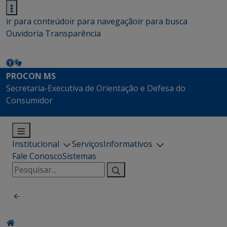
ir para conteúdo
ir para navegação
ir para busca
Ouvidoria
Transparência
PROCON MS
Secretaria-Executiva de Orientação e Defesa do
Consumidor
Institucional
Serviços
Informativos
Fale Conosco
Sistemas
Pesquisar
por: