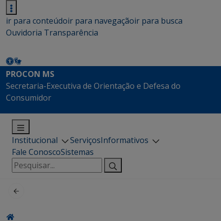
ir para conteúdo
ir para navegação
ir para busca
Ouvidoria
Transparência
PROCON MS
Secretaria-Executiva de Orientação e Defesa do
Consumidor
Institucional
Serviços
Informativos
Fale Conosco
Sistemas
Pesquisar
por: