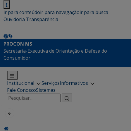
ir para conteúdo
ir para navegação
ir para busca
Ouvidoria
Transparência
PROCON MS
Secretaria-Executiva de Orientação e Defesa do
Consumidor
Institucional
Serviços
Informativos
Fale Conosco
Sistemas
Pesquisar
por: