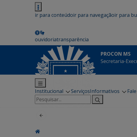
ir para conteúdo
ir para navegação
ir para b
ouvidoria
transparência
PROCON MS
Secretaria-Exec
Institucional
Serviços
Informativos
Fal
Pesquisar
por: