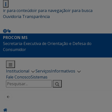
ir para conteúdo
ir para navegação
ir para busca
Ouvidoria
Transparência
PROCON MS
Secretaria-Executiva de Orientação e Defesa do
Consumidor
Institucional
Serviços
Informativos
Fale Conosco
Sistemas
Pesquisar
por: