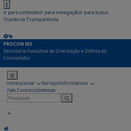
ir para conteúdo
ir para navegação
ir para busca
Ouvidoria
Transparência
PROCON MS
Secretaria-Executiva de Orientação e Defesa do
Consumidor
Institucional
Serviços
Informativos
Fale Conosco
Sistemas
Pesquisar
por: