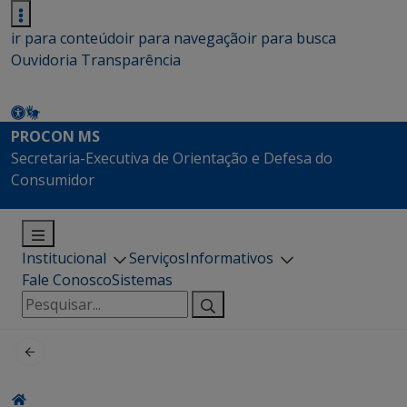
ir para conteúdo
ir para navegação
ir para busca
Ouvidoria
Transparência
PROCON MS
Secretaria-Executiva de Orientação e Defesa do
Consumidor
Institucional
Serviços
Informativos
Fale Conosco
Sistemas
Pesquisar
por: