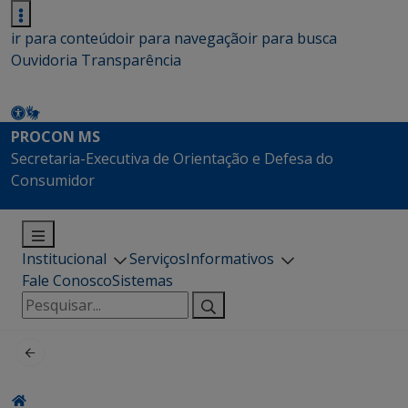
ir para conteúdo
ir para navegação
ir para busca
Ouvidoria
Transparência
PROCON MS
Secretaria-Executiva de Orientação e Defesa do
Consumidor
Institucional
Serviços
Informativos
Fale Conosco
Sistemas
Pesquisar
por: