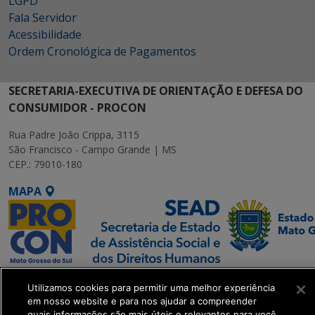
LGPD
Fala Servidor
Acessibilidade
Ordem Cronológica de Pagamentos
SECRETARIA-EXECUTIVA DE ORIENTAÇÃO E DEFESA DO
CONSUMIDOR - PROCON
Rua Padre João Crippa, 3115
São Francisco - Campo Grande | MS
CEP.: 79010-180
MAPA
SETDIG | Secretaria-
Utilizamos cookies para permitir uma melhor experiência
Executiva de
em nosso website e para nos ajudar a compreender
Transformação Digital
quais informações são mais úteis e relevantes para você.