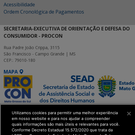
Acessibilidade
Ordem Cronológica de Pagamentos
SECRETARIA-EXECUTIVA DE ORIENTAÇÃO E DEFESA DO
CONSUMIDOR - PROCON
Rua Padre João Crippa, 3115
São Francisco - Campo Grande | MS
CEP.: 79010-180
MAPA
SETDIG | Secretaria-
Utilizamos cookies para permitir uma melhor experiência
Executiva de
em nosso website e para nos ajudar a compreender
Transformação Digital
quais informações são mais úteis e relevantes para você.
Conforme Decreto Estadual 15.572/2020 que trata da