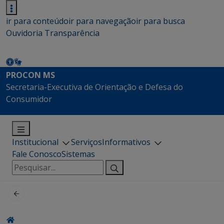
ir para conteúdo
ir para navegação
ir para busca
Ouvidoria
Transparência
PROCON MS
Secretaria-Executiva de Orientação e Defesa do
Consumidor
Institucional
Serviços
Informativos
Fale Conosco
Sistemas
Pesquisar
por: