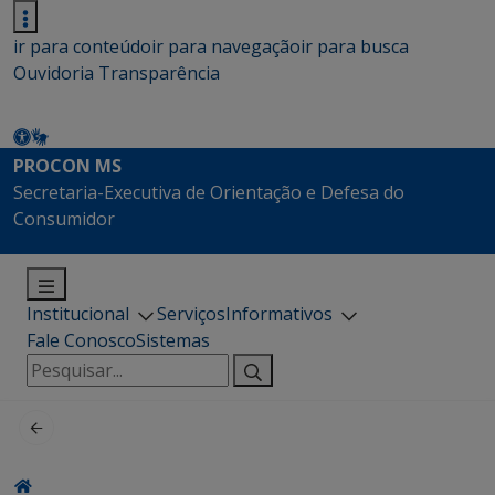
ir para conteúdo
ir para navegação
ir para busca
Ouvidoria
Transparência
PROCON MS
Secretaria-Executiva de Orientação e Defesa do
Consumidor
Institucional
Serviços
Informativos
Fale Conosco
Sistemas
Pesquisar
por: