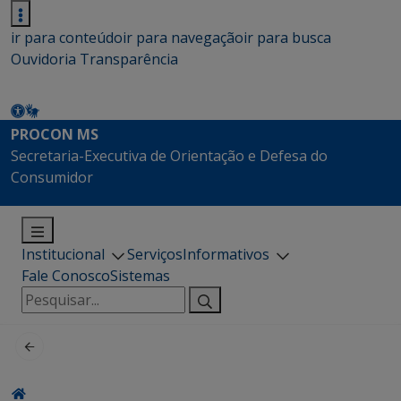
ir para conteúdo
ir para navegação
ir para busca
Ouvidoria
Transparência
PROCON MS
Secretaria-Executiva de Orientação e Defesa do
Consumidor
Institucional
Serviços
Informativos
Fale Conosco
Sistemas
Pesquisar
por: