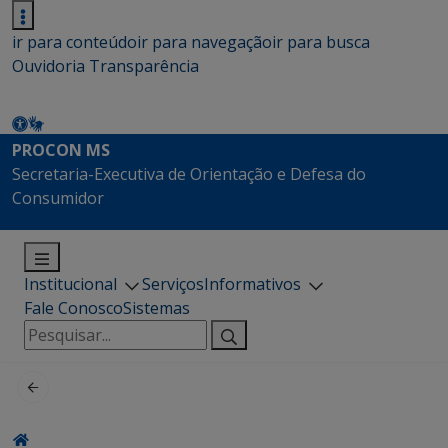
ir para conteúdo
ir para navegação
ir para busca
Ouvidoria
Transparência
PROCON MS
Secretaria-Executiva de Orientação e Defesa do
Consumidor
Institucional
Serviços
Informativos
Fale Conosco
Sistemas
Pesquisar
por: