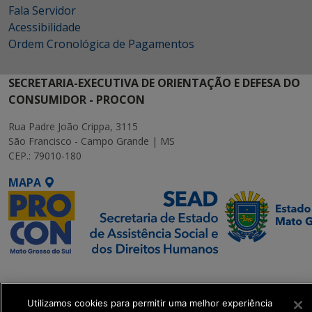
Fala Servidor
Acessibilidade
Ordem Cronológica de Pagamentos
SECRETARIA-EXECUTIVA DE ORIENTAÇÃO E DEFESA DO
CONSUMIDOR - PROCON
Rua Padre João Crippa, 3115
São Francisco - Campo Grande | MS
CEP.: 79010-180
MAPA
SETDIG | Secretaria-
Executiva de
Transformação Digital
Utilizamos cookies para permitir uma melhor experiência