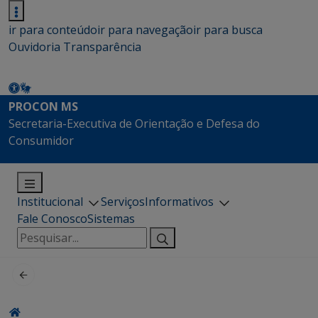
ir para conteúdo
ir para navegação
ir para busca
Ouvidoria
Transparência
PROCON MS
Secretaria-Executiva de Orientação e Defesa do
Consumidor
Institucional
Serviços
Informativos
Fale Conosco
Sistemas
Pesquisar
por: