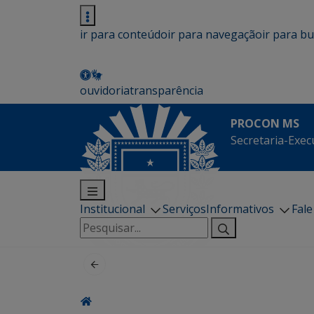
ir para conteúdo
ir para navegação
ir para b
ouvidoria
transparência
PROCON MS
Secretaria-Exec
Institucional
Serviços
Informativos
Fal
Pesquisar
por: