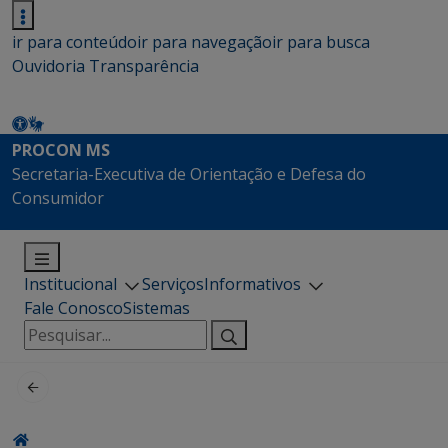
ir para conteúdo
ir para navegação
ir para busca
Ouvidoria
Transparência
PROCON MS
Secretaria-Executiva de Orientação e Defesa do
Consumidor
Institucional
Serviços
Informativos
Fale Conosco
Sistemas
Pesquisar
por: