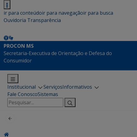
ir para conteúdo
ir para navegação
ir para busca
Ouvidoria
Transparência
PROCON MS
Secretaria-Executiva de Orientação e Defesa do
Consumidor
Institucional
Serviços
Informativos
Fale Conosco
Sistemas
Pesquisar
por: