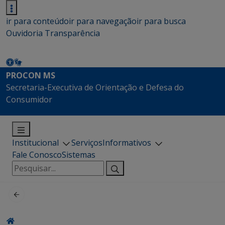
ir para conteúdo
ir para navegação
ir para busca
Ouvidoria
Transparência
PROCON MS
Secretaria-Executiva de Orientação e Defesa do
Consumidor
Institucional
Serviços
Informativos
Fale Conosco
Sistemas
Pesquisar
por: