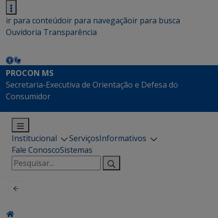
ir para conteúdo
ir para navegação
ir para busca
Ouvidoria
Transparência
PROCON MS
Secretaria-Executiva de Orientação e Defesa do
Consumidor
Institucional
Serviços
Informativos
Fale Conosco
Sistemas
Pesquisar
por: