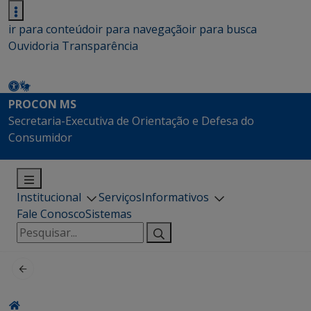
ir para conteúdo
ir para navegação
ir para busca
Ouvidoria
Transparência
PROCON MS
Secretaria-Executiva de Orientação e Defesa do
Consumidor
Institucional
Serviços
Informativos
Fale Conosco
Sistemas
Pesquisar
por: