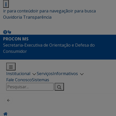
ir para conteúdo
ir para navegação
ir para busca
Ouvidoria
Transparência
PROCON MS
Secretaria-Executiva de Orientação e Defesa do
Consumidor
Institucional
Serviços
Informativos
Fale Conosco
Sistemas
Pesquisar
por: