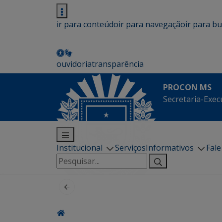
ir para conteúdo
ir para navegação
ir para b
ouvidoria
transparência
PROCON MS
Secretaria-Exec
Institucional
Serviços
Informativos
Fal
Pesquisar
por: