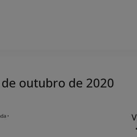
3 de outubro de 2020
V
da •