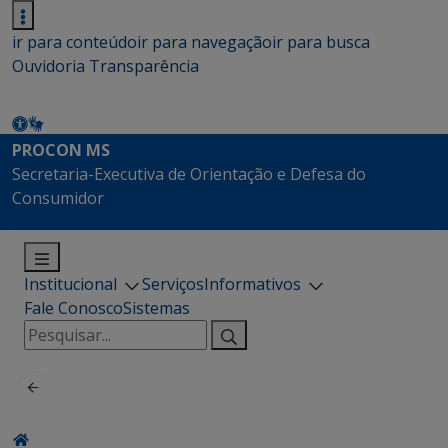
ir para conteúdo
ir para navegação
ir para busca
Ouvidoria
Transparência
PROCON MS
Secretaria-Executiva de Orientação e Defesa do
Consumidor
Institucional
Serviços
Informativos
Fale Conosco
Sistemas
Pesquisar
por: