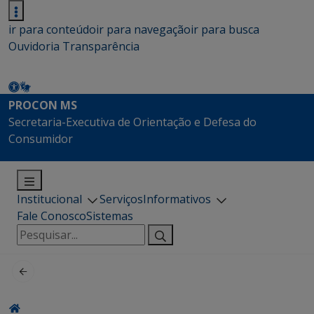
ir para conteúdo
ir para navegação
ir para busca
Ouvidoria
Transparência
PROCON MS
Secretaria-Executiva de Orientação e Defesa do
Consumidor
Institucional
Serviços
Informativos
Fale Conosco
Sistemas
Pesquisar
por: