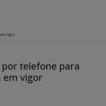
 em vigor
 por telefone para
á em vigor