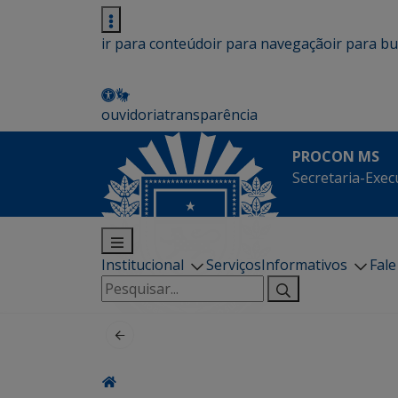
ir para conteúdo
ir para navegação
ir para b
ouvidoria
transparência
PROCON MS
Secretaria-Exec
Institucional
Serviços
Informativos
Fal
Pesquisar
por: