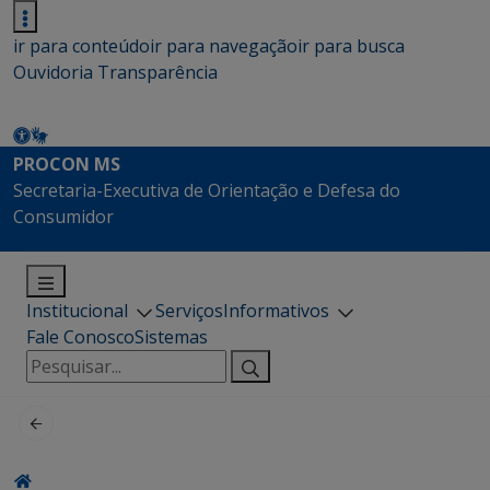
ir para conteúdo
ir para navegação
ir para busca
Ouvidoria
Transparência
PROCON MS
Secretaria-Executiva de Orientação e Defesa do
Consumidor
Institucional
Serviços
Informativos
Fale Conosco
Sistemas
Pesquisar
por: