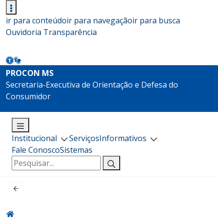
ir para conteúdo
ir para navegação
ir para busca
Ouvidoria
Transparência
PROCON MS
Secretaria-Executiva de Orientação e Defesa do
Consumidor
Institucional
Serviços
Informativos
Fale Conosco
Sistemas
Pesquisar
por: