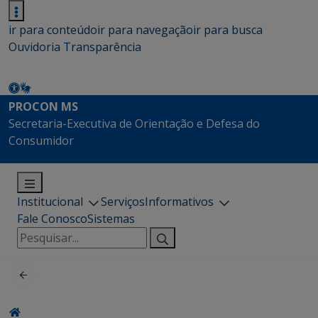
ir para conteúdo
ir para navegação
ir para busca
Ouvidoria
Transparência
PROCON MS
Secretaria-Executiva de Orientação e Defesa do
Consumidor
Institucional
Serviços
Informativos
Fale Conosco
Sistemas
Pesquisar
por: