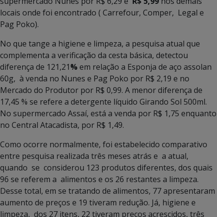
supermercado Nunes por R$ 6,29 e
R$ 5,99
nos demais
locais onde foi encontrado ( Carrefour, Comper, Legal e
Pag Poko).
No que tange a higiene e limpeza, a pesquisa atual que
complementa a verificação da cesta básica, detectou
diferença de 121,21
%
em relação a Esponja de aço assolan
60g, à venda no Nunes e Pag Poko por R$ 2,19 e no
Mercado do Produtor por R$ 0,99. A menor diferença de
17,45 % se refere a detergente líquido Girando Sol 500ml.
No supermercado Assaí, está a venda por R$ 1,75 enquanto
no Central Atacadista, por R$ 1,49.
Como ocorre normalmente, foi estabelecido comparativo
entre pesquisa realizada três meses atrás e a atual,
quando se considerou 123 produtos diferentes, dos quais
96 se referem a alimentos e os 26 restantes a limpeza.
Desse total, em se tratando de alimentos, 77 apresentaram
aumento de preços e 19 tiveram redução. Já, higiene e
limpeza, dos 27 itens, 22 tiveram preços acrescidos, três