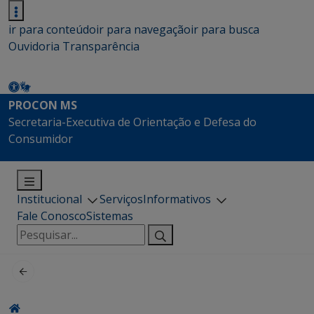
ir para conteúdo
ir para navegação
ir para busca
Ouvidoria
Transparência
PROCON MS
Secretaria-Executiva de Orientação e Defesa do
Consumidor
Institucional
Serviços
Informativos
Fale Conosco
Sistemas
Pesquisar
por: