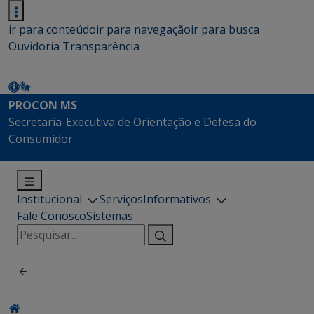
ir para conteúdo
ir para navegação
ir para busca
Ouvidoria
Transparência
PROCON MS
Secretaria-Executiva de Orientação e Defesa do
Consumidor
Institucional
Serviços
Informativos
Fale Conosco
Sistemas
Pesquisar
por: