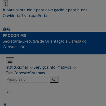
ir para conteúdo
ir para navegação
ir para busca
Ouvidoria
Transparência
PROCON MS
Secretaria-Executiva de Orientação e Defesa do
Consumidor
Institucional
Serviços
Informativos
Fale Conosco
Sistemas
Pesquisar
por: