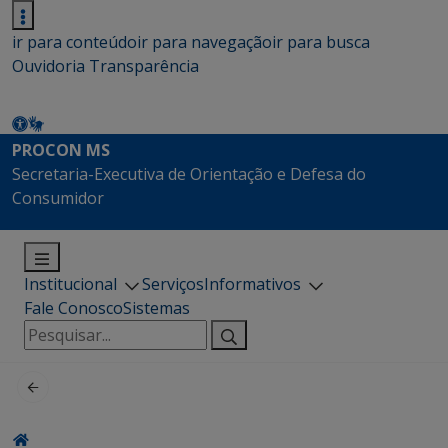
ir para conteúdo
ir para navegação
ir para busca
Ouvidoria
Transparência
PROCON MS
Secretaria-Executiva de Orientação e Defesa do
Consumidor
Institucional
Serviços
Informativos
Fale Conosco
Sistemas
Pesquisar
por: