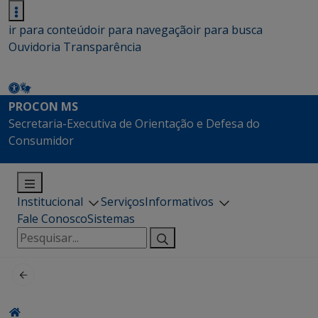
ir para conteúdo
ir para navegação
ir para busca
Ouvidoria
Transparência
PROCON MS
Secretaria-Executiva de Orientação e Defesa do
Consumidor
Institucional
Serviços
Informativos
Fale Conosco
Sistemas
Pesquisar
por: