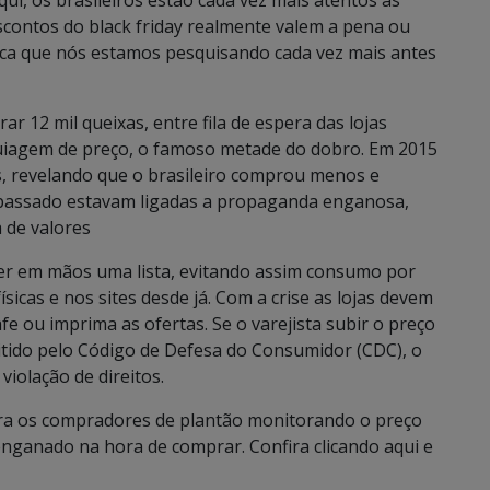
i, os brasileiros estão cada vez mais atentos às
contos do black friday realmente valem a pena ou
aca que nós estamos pesquisando cada vez mais antes
r 12 mil queixas, entre fila de espera das lojas
maquiagem de preço, o famoso metade do dobro. Em 2015
, revelando que o brasileiro comprou menos e
o passado estavam ligadas a propaganda enganosa,
 de valores
ter em mãos uma lista, evitando assim consumo por
icas e nos sites desde já. Com a crise as lojas devem
e ou imprima as ofertas. Se o varejista subir o preço
itido pelo Código de Defesa do Consumidor (CDC), o
iolação de direitos.
ara os compradores de plantão monitorando o preço
 enganado na hora de comprar. Confira clicando aqui e