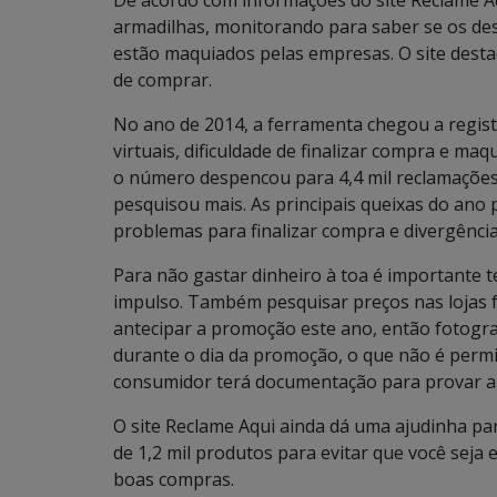
De acordo com informações do site Reclame Aqu
armadilhas, monitorando para saber se os des
estão maquiados pelas empresas. O site dest
de comprar.
No ano de 2014, a ferramenta chegou a registra
virtuais, dificuldade de finalizar compra e 
o número despencou para 4,4 mil reclamações
pesquisou mais. As principais queixas do an
problemas para finalizar compra e divergência
Para não gastar dinheiro à toa é importante 
impulso. Também pesquisar preços nas lojas fís
antecipar a promoção este ano, então fotograf
durante o dia da promoção, o que não é perm
consumidor terá documentação para provar a v
O site Reclame Aqui ainda dá uma ajudinha p
de 1,2 mil produtos para evitar que você seja
boas compras.