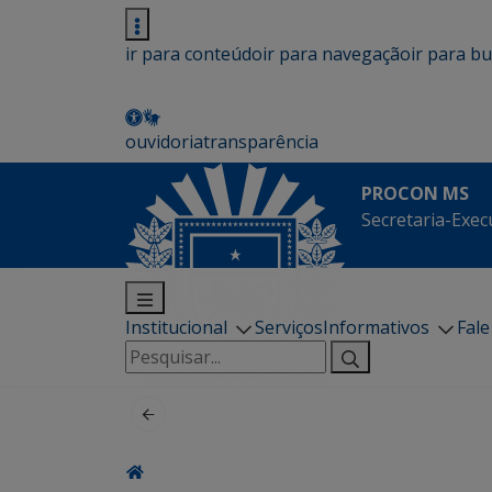
ir para conteúdo
ir para navegação
ir para b
ouvidoria
transparência
PROCON MS
Secretaria-Exec
Institucional
Serviços
Informativos
Fal
Pesquisar
por: