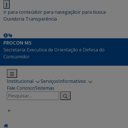
ir para conteúdo
ir para navegação
ir para busca
Ouvidoria
Transparência
PROCON MS
Secretaria-Executiva de Orientação e Defesa do
Consumidor
Institucional
Serviços
Informativos
Fale Conosco
Sistemas
Pesquisar
por: