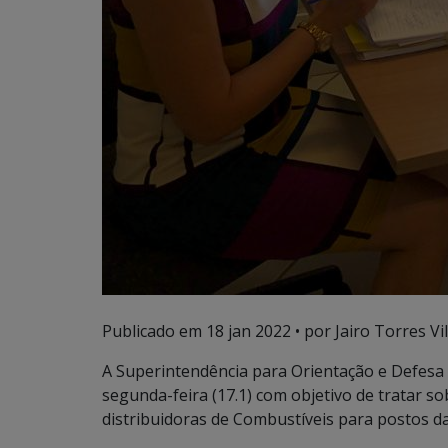
Publicado em
18 jan 2022
• por Jairo Torres Vil
A Superintendência para Orientação e Defesa
segunda-feira (17.1) com objetivo de tratar so
distribuidoras de Combustíveis para postos da 