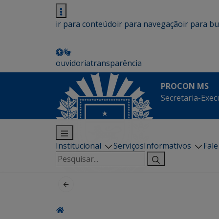
ir para conteúdo
ir para navegação
ir para b
ouvidoria
transparência
PROCON MS
Secretaria-Exec
Institucional
Serviços
Informativos
Fal
Pesquisar
por: