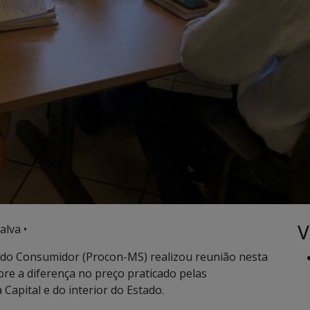
V
alva •
 do Consumidor (Procon-MS) realizou reunião nesta
bre a diferença no preço praticado pelas
Capital e do interior do Estado.