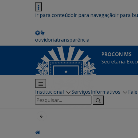
ir para conteúdo
ir para navegação
ir para b
ouvidoria
transparência
PROCON MS
Secretaria-Exec
Institucional
Serviços
Informativos
Fal
Pesquisar
por: