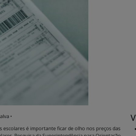
V
alva •
 escolares é importante ficar de olho nos preços das
ulares. Pesquisa da Superintendência para Orientação