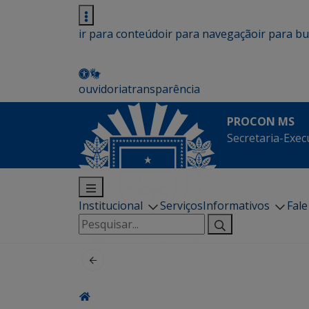
ir para conteúdo
ir para navegação
ir para b
ouvidoria
transparência
PROCON MS
Secretaria-Exec
Institucional
Serviços
Informativos
Fal
Pesquisar
por: