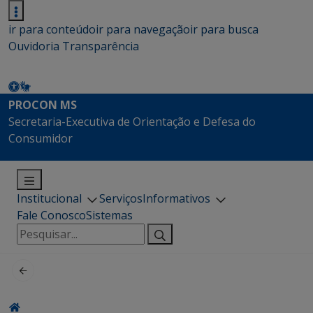
ir para conteúdo
ir para navegação
ir para busca
Ouvidoria
Transparência
PROCON MS
Secretaria-Executiva de Orientação e Defesa do
Consumidor
Institucional
Serviços
Informativos
Fale Conosco
Sistemas
Pesquisar
por: