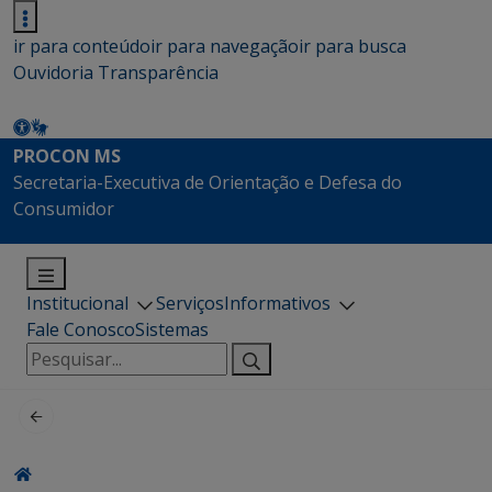
ir para conteúdo
ir para navegação
ir para busca
Ouvidoria
Transparência
PROCON MS
Secretaria-Executiva de Orientação e Defesa do
Consumidor
Institucional
Serviços
Informativos
Fale Conosco
Sistemas
Pesquisar
por: