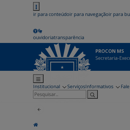
ir para conteúdo
ir para navegação
ir para b
ouvidoria
transparência
PROCON MS
Secretaria-Exec
Institucional
Serviços
Informativos
Fal
Pesquisar
por: