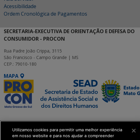
Acessibilidade
Ordem Cronológica de Pagamentos
SECRETARIA-EXECUTIVA DE ORIENTAÇÃO E DEFESA DO
CONSUMIDOR - PROCON
Rua Padre João Crippa, 3115
São Francisco - Campo Grande | MS
CEP.: 79010-180
MAPA
SETDIG | Secretaria-
Executiva de
Transformação Digital
Utilizamos cookies para permitir uma melhor experiência
em nosso website e para nos ajudar a compreender