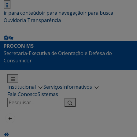
ir para conteúdo
ir para navegação
ir para busca
Ouvidoria
Transparência
PROCON MS
Secretaria-Executiva de Orientação e Defesa do
Consumidor
Institucional
Serviços
Informativos
Fale Conosco
Sistemas
Pesquisar
por: