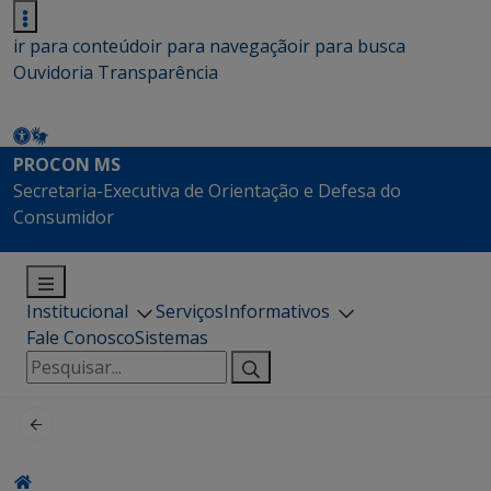
ir para conteúdo
ir para navegação
ir para busca
Ouvidoria
Transparência
PROCON MS
Secretaria-Executiva de Orientação e Defesa do
Consumidor
Institucional
Serviços
Informativos
Fale Conosco
Sistemas
Pesquisar
por: