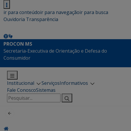
ir para conteúdo
ir para navegação
ir para busca
Ouvidoria
Transparência
PROCON MS
Secretaria-Executiva de Orientação e Defesa do
Consumidor
Institucional
Serviços
Informativos
Fale Conosco
Sistemas
Pesquisar
por: