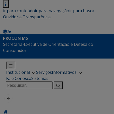
ir para conteúdo
ir para navegação
ir para busca
Ouvidoria
Transparência
PROCON MS
Secretaria-Executiva de Orientação e Defesa do
Consumidor
Institucional
Serviços
Informativos
Fale Conosco
Sistemas
Pesquisar
por: